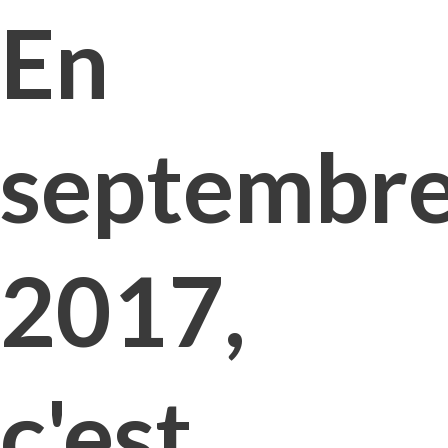
En
septembr
2017,
c'est...