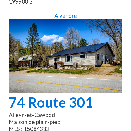
199900
$
À vendre
74
Route 301
Alleyn-et-Cawood
Maison de plain-pied
MLS :
15084332