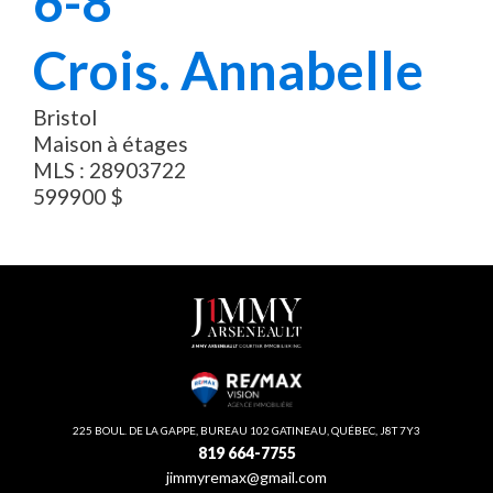
6-8
Crois. Annabelle
Bristol
Maison à étages
MLS :
28903722
599900
$
225 BOUL. DE LA GAPPE, BUREAU 102 GATINEAU, QUÉBEC, J8T 7Y3
819 664-7755
jimmyremax@gmail.com