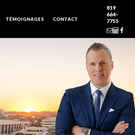
819
664-
TÉMOIGNAGES
CONTACT
7755