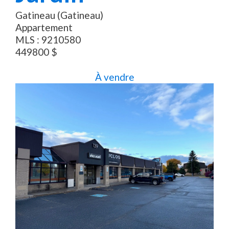
Gatineau (Gatineau)
Appartement
MLS :
9210580
449800
$
À vendre