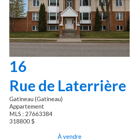
16
Rue de Laterrière
Gatineau (Gatineau)
Appartement
MLS :
27663384
318800
$
À vendre