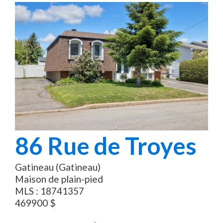
86
Rue de Troyes
Gatineau (Gatineau)
Maison de plain-pied
MLS :
18741357
469900
$