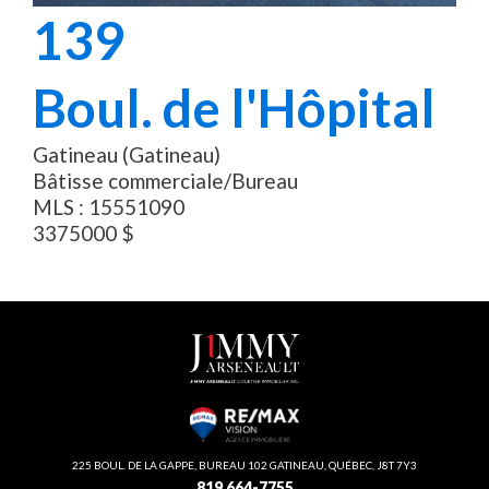
139
Boul. de l'Hôpital
Gatineau (Gatineau)
Bâtisse commerciale/Bureau
MLS :
15551090
3375000
$
225 BOUL. DE LA GAPPE, BUREAU 102 GATINEAU, QUÉBEC, J8T 7Y3
819 664-7755