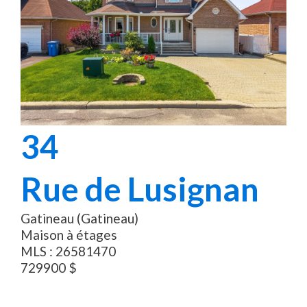
34
Rue de Lusignan
Gatineau (Gatineau)
Maison à étages
MLS :
26581470
729900
$