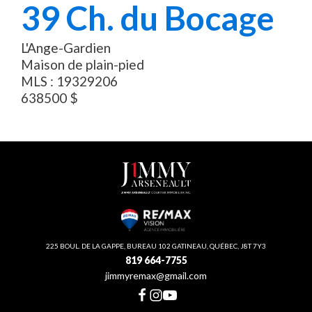
39
Ch. du Bocage
L'Ange-Gardien
Maison de plain-pied
MLS :
19329206
638500
$
225 BOUL. DE LA GAPPE, BUREAU 102 GATINEAU, QUÉBEC, J8T 7Y3
819 664-7755
jimmyremax@gmail.com