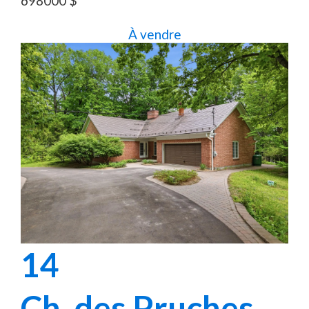
698000
$
À vendre
14
Ch. des Pruches