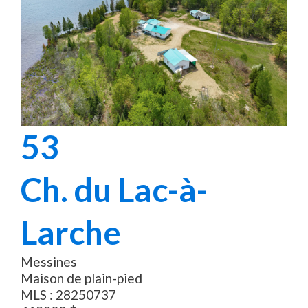
53
Ch. du Lac-à-
Larche
Messines
Maison de plain-pied
MLS :
28250737