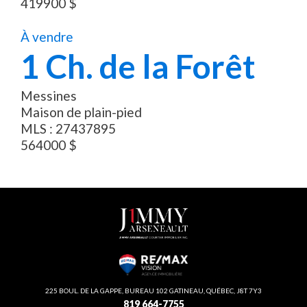
419900
$
À vendre
1
Ch. de la Forêt
Messines
Maison de plain-pied
MLS :
27437895
564000
$
225 BOUL. DE LA GAPPE, BUREAU 102 GATINEAU, QUÉBEC, J8T 7Y3
819 664-7755