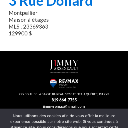
3
Rue Dollard
Montpellier
Maison à étages
MLS :
23369363
129900
$
225 BOUL. DE LA GAPPE, BUREAU 102 GATINEAU, QUÉBEC, J8T 7Y3
819 664-7755
jimmyremax@gmail.com
Nous utilisons des cookies afin de vous offrir la meilleure
expérience possible sur notre site web. Si vous continuez à
2026 JIMMY ARSENEAULT - TOUS DROITS RÉSERVÉS. *SOURCE: RE/MAX VISON
utiliser ce site, nous considérerons que vous acceptez cette