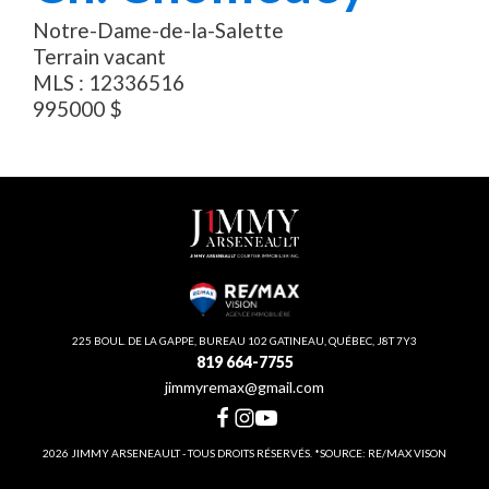
Notre-Dame-de-la-Salette
Terrain vacant
MLS :
12336516
995000
$
225 BOUL. DE LA GAPPE, BUREAU 102 GATINEAU, QUÉBEC, J8T 7Y3
819 664-7755
jimmyremax@gmail.com
2026 JIMMY ARSENEAULT - TOUS DROITS RÉSERVÉS. *SOURCE: RE/MAX VISON