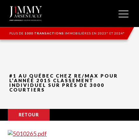
PLUS DE
1000 TRANSACTIONS
IMMOBILIÈRES EN 2023* ET 2024*
#1 AU QUÉBEC CHEZ RE/MAX POUR
L’ANNÉE 2015 CLASSEMENT
INDIVIDUEL SUR PRÈS DE 3000
COURTIERS
RETOUR