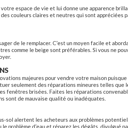
votre espace de vie et lui donne une apparence brilla
des couleurs claires et neutres qui sont appréciées p
visager de le remplacer. C’est un moyen facile et abord
utres comme le beige sont préférables. Si vous ne pou
oyer.
NS
rénovations majeures pour vendre votre maison puisqu
tuer seulement des réparations mineures telles que les 
les fenêtres brisées. Faites les réparations convenab
ons sont de mauvaise qualité ou inadéquates.
us-sol alertent les acheteurs aux problèmes potentiel
u le problème d’eau et réparez les dégâts, divulgué pa