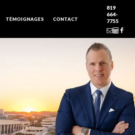
819
664-
TÉMOIGNAGES
CONTACT
7755