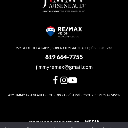
225 BOUL. DE LA GAPPE, BUREAU 102 GATINEAU, QUÉBEC, J8T 7Y3
819 664-7755
jimmyremax@gmail.com
2026 JIMMY ARSENEAULT - TOUS DROITS RÉSERVÉS. *SOURCE: RE/MAX VISON
CRÉATION DU SITE INTERNET