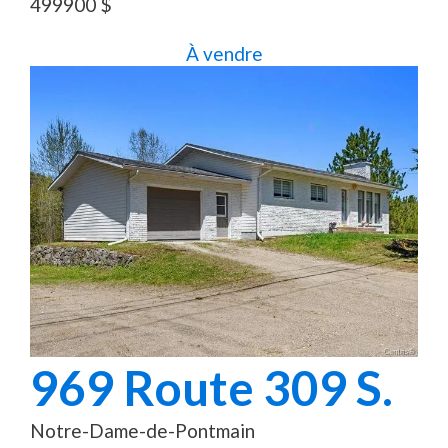
499900
$
À vendre
969
Route 309 S.
Notre-Dame-de-Pontmain