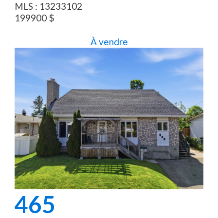
MLS :
13233102
199900
$
À vendre
465