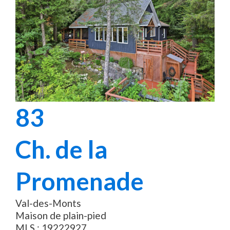
83
Ch. de la
Promenade
Val-des-Monts
Maison de plain-pied
MLS :
19222927