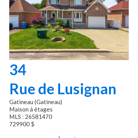
34
Rue de Lusignan
Gatineau (Gatineau)
Maison à étages
MLS :
26581470
729900
$