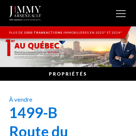
PLUS DE
1000 TRANSACTIONS
IMMOBILIÈRES EN 2023* ET 2024*
PROPRIÉTÉS
À vendre
1499-B
Route du