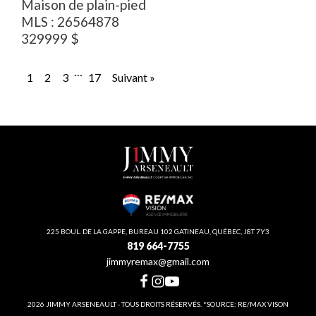
Maison de plain-pied
MLS :
26564878
329999
$
…
1
2
3
17
Suivant »
225 BOUL. DE LA GAPPE, BUREAU 102 GATINEAU, QUÉBEC, J8T 7Y3
819 664-7755
jimmyremax@gmail.com
2026 JIMMY ARSENEAULT - TOUS DROITS RÉSERVÉS. *SOURCE: RE/MAX VISON