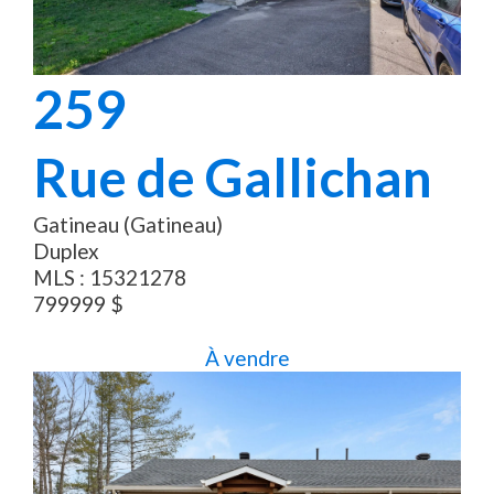
259
Rue de Gallichan
Gatineau (Gatineau)
Duplex
MLS :
15321278
799999
$
À vendre