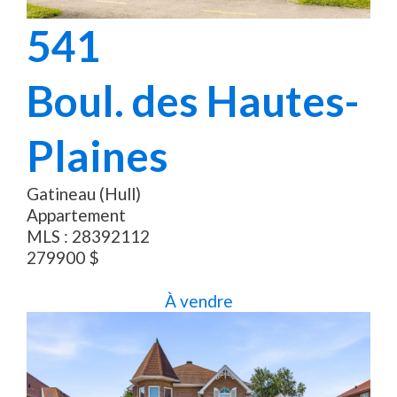
541
Boul. des Hautes-
Plaines
Gatineau (Hull)
Appartement
MLS :
28392112
279900
$
À vendre