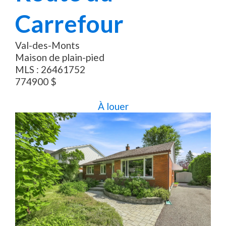
Carrefour
Val-des-Monts
Maison de plain-pied
MLS :
26461752
774900
$
À louer