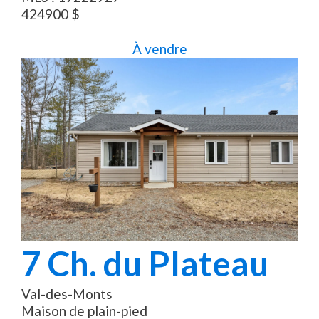
424900
$
À vendre
7
Ch. du Plateau
Val-des-Monts
Maison de plain-pied