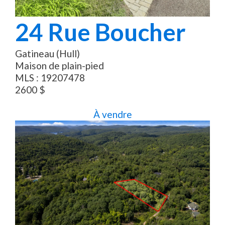
24
Rue Boucher
Gatineau (Hull)
Maison de plain-pied
MLS :
19207478
2600
$
À vendre