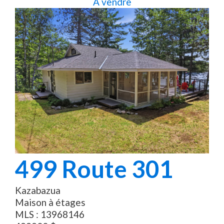
À vendre
499
Route 301
Kazabazua
Maison à étages
MLS :
13968146