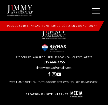
PLUS DE
1000 TRANSACTIONS
IMMOBILIÈRES EN 2023* ET 2024*
225 BOUL. DE LA GAPPE, BUREAU 102 GATINEAU, QUÉBEC, J8T 7Y3
819 664-7755
jimmyremax@gmail.com
2026 JIMMY ARSENEAULT - TOUS DROITS RÉSERVÉS. *SOURCE: RE/MAX VISON
CRÉATION DU SITE INTERNET