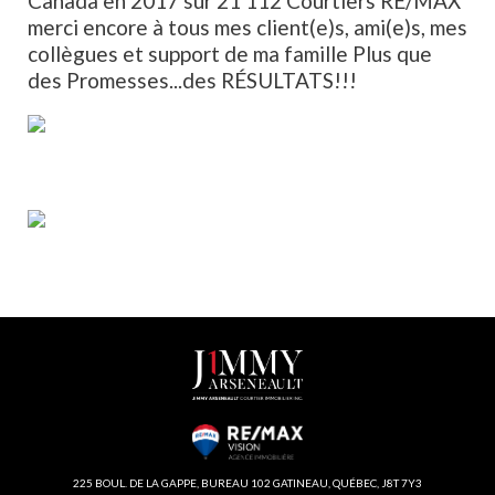
Canada en 2017 sur 21 112 Courtiers RE/MAX
merci encore à tous mes client(e)s, ami(e)s, mes
collègues et support de ma famille Plus que
des Promesses...des RÉSULTATS!!!
225 BOUL. DE LA GAPPE, BUREAU 102 GATINEAU, QUÉBEC, J8T 7Y3