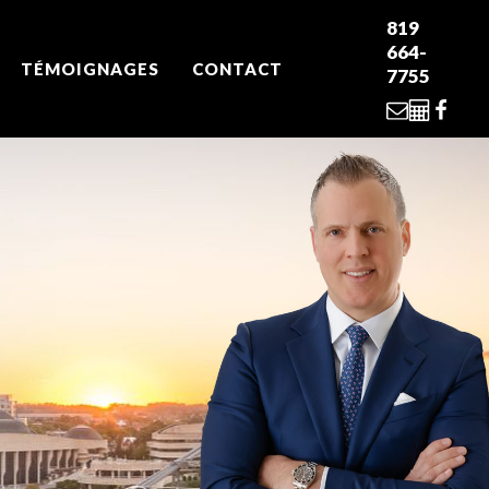
819
664-
TÉMOIGNAGES
CONTACT
7755