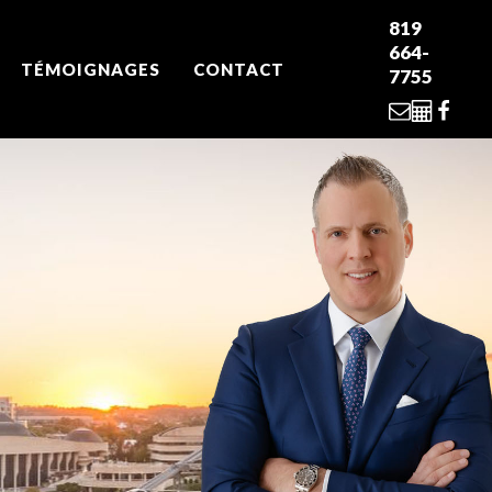
819
664-
TÉMOIGNAGES
CONTACT
7755