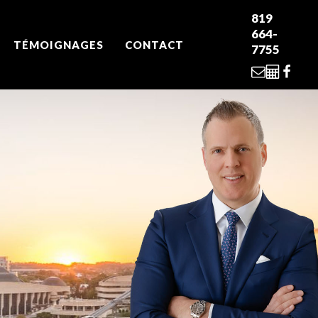
819
664-
TÉMOIGNAGES
CONTACT
7755