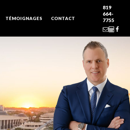
819
664-
TÉMOIGNAGES
CONTACT
7755