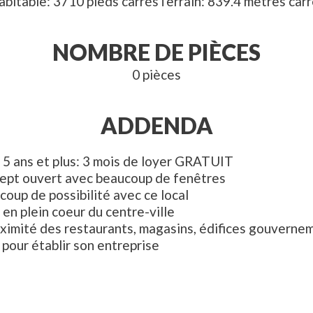
abitable
3710
pieds carrés
Terrain
839.4
mètres carr
NOMBRE DE PIÈCES
0
pièces
ADDENDA
e 5 ans et plus: 3 mois de loyer GRATUIT
ept ouvert avec beaucoup de fenêtres
oup de possibilité avec ce local
 en plein coeur du centre-ville
oximité des restaurants, magasins, édifices gouverne
 pour établir son entreprise