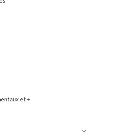
és
mentaux et +