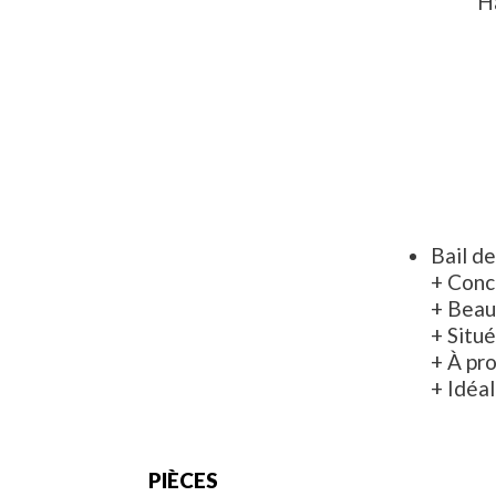
H
Bail d
+ Conc
+ Beauc
+ Situé
+ À pr
+ Idéal
PIÈCES