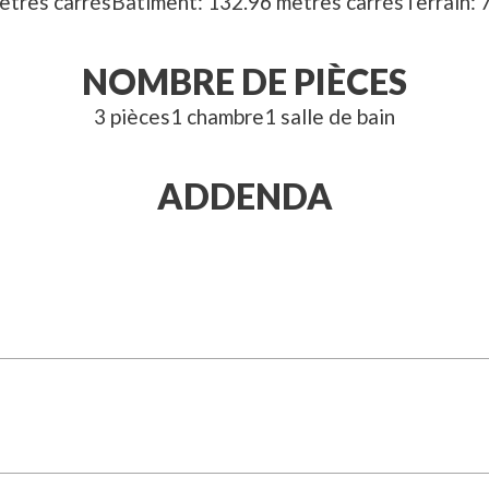
ètres carrés
Bâtiment
132.96
mètres carrés
Terrain
NOMBRE DE PIÈCES
3
pièces
1
chambre
1
salle
de bain
ADDENDA