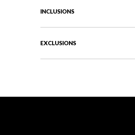
Asphalte
Double largeur ou plus
INCLUSIONS
Armoires
Mélamine
EXCLUSIONS
Mode de chauffage
Plinthes électriques
Services disponibles
Espace de rangement extérieur
Approvisionnement en eau
Municipalité
Énergie pour le chauffage