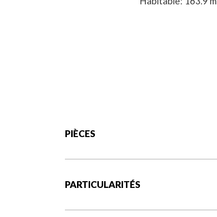
Habitable
163.9
m
PIÈCES
Non-disponible
PARTICULARITÉS
Allée