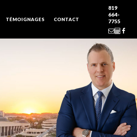
819
664-
TÉMOIGNAGES
CONTACT
7755