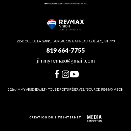
225 BOUL. DE LA GAPPE, BUREAU 102 GATINEAU, QUÉBEC, J8T 7Y3
819 664-7755
jimmyremax@gmail.com
2026 JIMMY ARSENEAULT - TOUS DROITS RÉSERVÉS. *SOURCE: RE/MAX VISON
CRÉATION DU SITE INTERNET