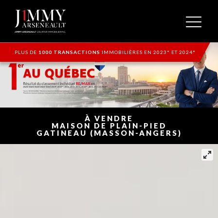
PLUS DE
1000 TRANSACTIONS
IMMOBILIÈRES EN 2023* ET 2024*
À VENDRE
MAISON DE PLAIN-PIED
GATINEAU (MASSON-ANGERS)