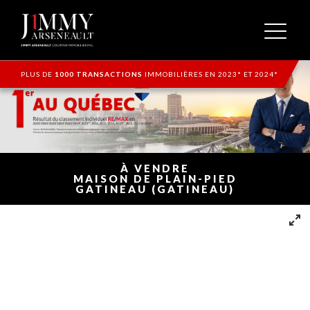
PLUS DE
1000 TRANSACTIONS
IMMOBILIÈRES EN 2023* ET 2024*
À VENDRE
MAISON DE PLAIN-PIED
GATINEAU (GATINEAU)