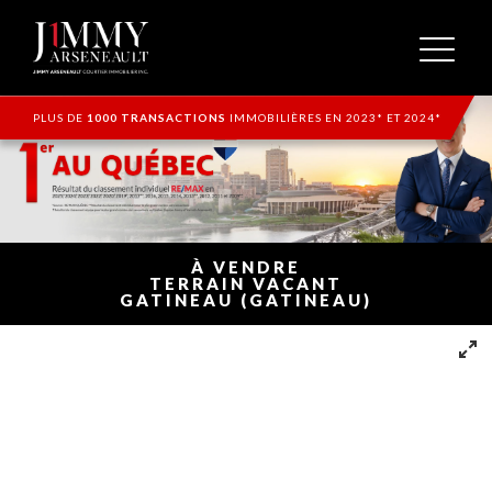
PLUS DE
1000 TRANSACTIONS
IMMOBILIÈRES EN 2023* ET 2024*
À VENDRE
TERRAIN VACANT
GATINEAU (GATINEAU)