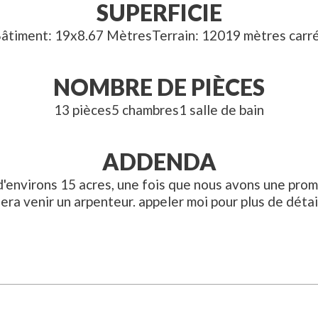
SUPERFICIE
âtiment
19x8.67
Mètres
Terrain
12019
mètres carr
NOMBRE DE PIÈCES
13
pièces
5
chambre
s
1
salle
de bain
ADDENDA
 d'environs 15 acres, une fois que nous avons une pro
era venir un arpenteur. appeler moi pour plus de détai
Dimensions
15.5x11.11 P