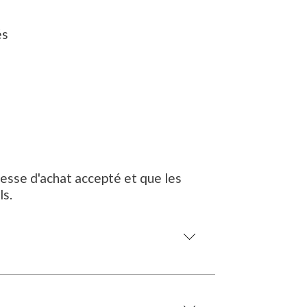
és
messe d'achat accepté et que les
ls.
Couvre-sol
Plancher flottant