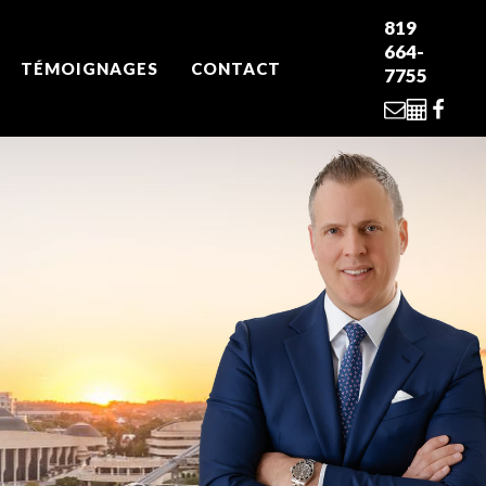
819
664-
TÉMOIGNAGES
CONTACT
7755