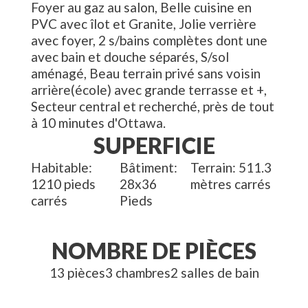
Foyer au gaz au salon, Belle cuisine en
PVC avec îlot et Granite, Jolie verrière
avec foyer, 2 s/bains complètes dont une
avec bain et douche séparés, S/sol
aménagé, Beau terrain privé sans voisin
arrière(école) avec grande terrasse et +,
Secteur central et recherché, près de tout
à 10 minutes d'Ottawa.
SUPERFICIE
Habitable
Bâtiment
Terrain
511.3
1210
pieds
28x36
mètres carrés
carrés
Pieds
NOMBRE DE PIÈCES
13
pièces
3
chambre
s
2
salle
s
de bain