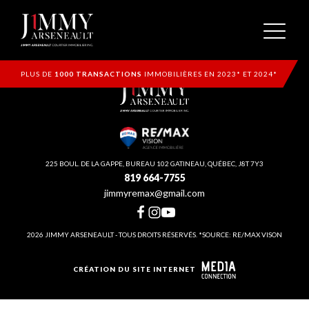
PLUS DE
1000 TRANSACTIONS
IMMOBILIÈRES EN 2023* ET 2024*
225 BOUL. DE LA GAPPE, BUREAU 102 GATINEAU, QUÉBEC, J8T 7Y3
819 664-7755
jimmyremax@gmail.com
2026 JIMMY ARSENEAULT - TOUS DROITS RÉSERVÉS. *SOURCE: RE/MAX VISON
CRÉATION DU SITE INTERNET