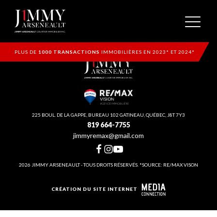
PLUS DE
1000 TRANSACTIONS
IMMOBILIÈRES EN 2023* ET 2024*
225 BOUL. DE LA GAPPE, BUREAU 102 GATINEAU, QUÉBEC, J8T 7Y3
819 664-7755
jimmyremax@gmail.com
2026 JIMMY ARSENEAULT - TOUS DROITS RÉSERVÉS. *SOURCE: RE/MAX VISON
CRÉATION DU SITE INTERNET