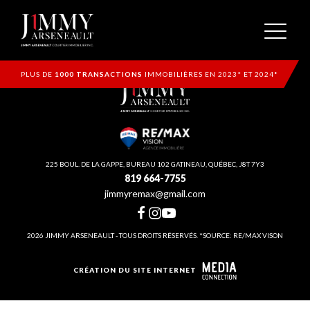
PLUS DE
1000 TRANSACTIONS
IMMOBILIÈRES EN 2023* ET 2024*
225 BOUL. DE LA GAPPE, BUREAU 102 GATINEAU, QUÉBEC, J8T 7Y3
819 664-7755
jimmyremax@gmail.com
2026 JIMMY ARSENEAULT - TOUS DROITS RÉSERVÉS. *SOURCE: RE/MAX VISON
CRÉATION DU SITE INTERNET