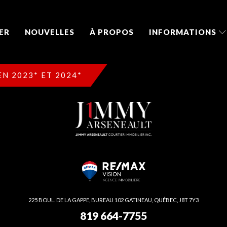
ER
NOUVELLES
À PROPOS
INFORMATIONS
N 2023* ET 2024*
225 BOUL. DE LA GAPPE, BUREAU 102 GATINEAU, QUÉBEC, J8T 7Y3
819 664-7755