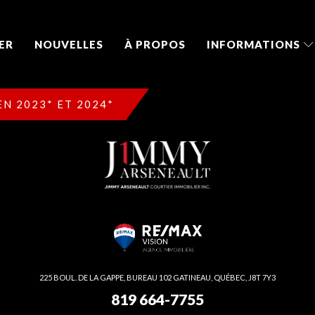
ER
NOUVELLES
À PROPOS
INFORMATIONS
N 2023* ET 2024*
225 BOUL. DE LA GAPPE, BUREAU 102 GATINEAU, QUÉBEC, J8T 7Y3
819 664-7755