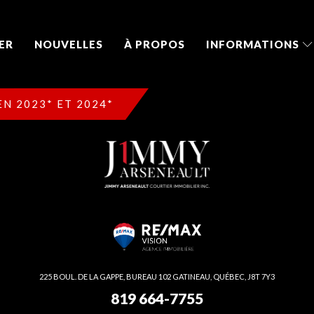
ER
NOUVELLES
À PROPOS
INFORMATIONS
N 2023* ET 2024*
225 BOUL. DE LA GAPPE, BUREAU 102 GATINEAU, QUÉBEC, J8T 7Y3
819 664-7755