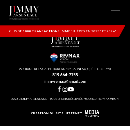
PLUS DE
1000 TRANSACTIONS
IMMOBILIÈRES EN 2023* ET 2024*
225 BOUL. DE LA GAPPE, BUREAU 102 GATINEAU, QUÉBEC, J8T 7Y3
819 664-7755
jimmyremax@gmail.com
2026 JIMMY ARSENEAULT - TOUS DROITS RÉSERVÉS. *SOURCE: RE/MAX VISON
CRÉATION DU SITE INTERNET