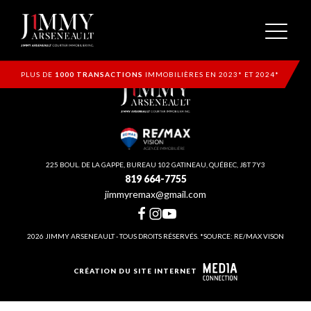
PLUS DE
1000 TRANSACTIONS
IMMOBILIÈRES EN 2023* ET 2024*
225 BOUL. DE LA GAPPE, BUREAU 102 GATINEAU, QUÉBEC, J8T 7Y3
819 664-7755
jimmyremax@gmail.com
2026 JIMMY ARSENEAULT - TOUS DROITS RÉSERVÉS. *SOURCE: RE/MAX VISON
CRÉATION DU SITE INTERNET