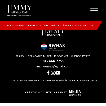
PLUS DE
1000 TRANSACTIONS
IMMOBILIÈRES EN 2023* ET 2024*
225 BOUL. DE LA GAPPE, BUREAU 102 GATINEAU, QUÉBEC, J8T 7Y3
819 664-7755
jimmyremax@gmail.com
2026 JIMMY ARSENEAULT - TOUS DROITS RÉSERVÉS. *SOURCE: RE/MAX VISON
CRÉATION DU SITE INTERNET