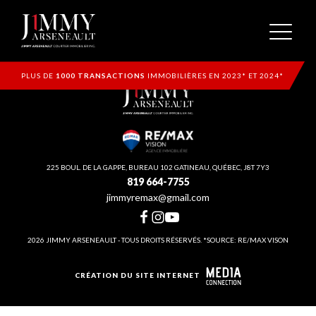
PLUS DE
1000 TRANSACTIONS
IMMOBILIÈRES EN 2023* ET 2024*
225 BOUL. DE LA GAPPE, BUREAU 102 GATINEAU, QUÉBEC, J8T 7Y3
819 664-7755
jimmyremax@gmail.com
2026 JIMMY ARSENEAULT - TOUS DROITS RÉSERVÉS. *SOURCE: RE/MAX VISON
CRÉATION DU SITE INTERNET