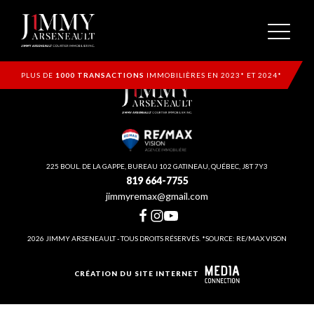
PLUS DE
1000 TRANSACTIONS
IMMOBILIÈRES EN 2023* ET 2024*
225 BOUL. DE LA GAPPE, BUREAU 102 GATINEAU, QUÉBEC, J8T 7Y3
819 664-7755
jimmyremax@gmail.com
2026 JIMMY ARSENEAULT - TOUS DROITS RÉSERVÉS. *SOURCE: RE/MAX VISON
CRÉATION DU SITE INTERNET