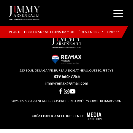
PLUS DE
1000 TRANSACTIONS
IMMOBILIÈRES EN 2023* ET 2024*
225 BOUL. DE LA GAPPE, BUREAU 102 GATINEAU, QUÉBEC, J8T 7Y3
819 664-7755
jimmyremax@gmail.com
2026 JIMMY ARSENEAULT - TOUS DROITS RÉSERVÉS. *SOURCE: RE/MAX VISON
CRÉATION DU SITE INTERNET