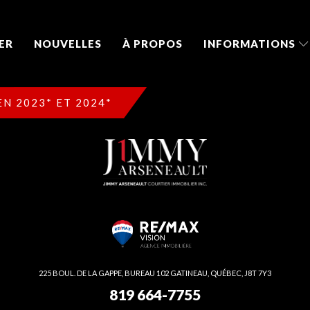
ER
NOUVELLES
À PROPOS
INFORMATIONS
N 2023* ET 2024*
225 BOUL. DE LA GAPPE, BUREAU 102 GATINEAU, QUÉBEC, J8T 7Y3
819 664-7755