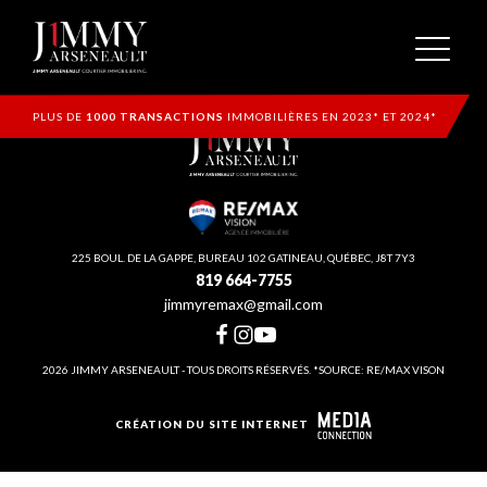
PLUS DE
1000 TRANSACTIONS
IMMOBILIÈRES EN 2023* ET 2024*
225 BOUL. DE LA GAPPE, BUREAU 102 GATINEAU, QUÉBEC, J8T 7Y3
819 664-7755
jimmyremax@gmail.com
2026 JIMMY ARSENEAULT - TOUS DROITS RÉSERVÉS. *SOURCE: RE/MAX VISON
CRÉATION DU SITE INTERNET