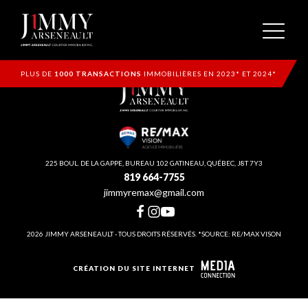
PLUS DE
1000 TRANSACTIONS
IMMOBILIÈRES EN 2023* ET 2024*
225 BOUL. DE LA GAPPE, BUREAU 102 GATINEAU, QUÉBEC, J8T 7Y3
819 664-7755
jimmyremax@gmail.com
2026 JIMMY ARSENEAULT - TOUS DROITS RÉSERVÉS. *SOURCE: RE/MAX VISON
CRÉATION DU SITE INTERNET