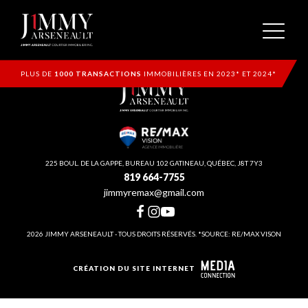
PLUS DE
1000 TRANSACTIONS
IMMOBILIÈRES EN 2023* ET 2024*
225 BOUL. DE LA GAPPE, BUREAU 102 GATINEAU, QUÉBEC, J8T 7Y3
819 664-7755
jimmyremax@gmail.com
2026 JIMMY ARSENEAULT - TOUS DROITS RÉSERVÉS. *SOURCE: RE/MAX VISON
CRÉATION DU SITE INTERNET