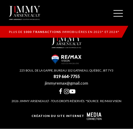
PLUS DE
1000 TRANSACTIONS
IMMOBILIÈRES EN 2023* ET 2024*
225 BOUL. DE LA GAPPE, BUREAU 102 GATINEAU, QUÉBEC, J8T 7Y3
819 664-7755
jimmyremax@gmail.com
2026 JIMMY ARSENEAULT - TOUS DROITS RÉSERVÉS. *SOURCE: RE/MAX VISON
CRÉATION DU SITE INTERNET