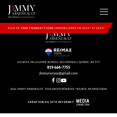
PLUS DE
1000 TRANSACTIONS
IMMOBILIÈRES EN 2023* ET 2024*
225 BOUL. DE LA GAPPE, BUREAU 102 GATINEAU, QUÉBEC, J8T 7Y3
819 664-7755
jimmyremax@gmail.com
2026 JIMMY ARSENEAULT - TOUS DROITS RÉSERVÉS. *SOURCE: RE/MAX VISON
CRÉATION DU SITE INTERNET