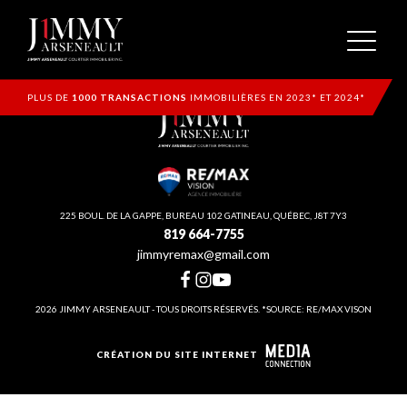
PLUS DE
1000 TRANSACTIONS
IMMOBILIÈRES EN 2023* ET 2024*
225 BOUL. DE LA GAPPE, BUREAU 102 GATINEAU, QUÉBEC, J8T 7Y3
819 664-7755
jimmyremax@gmail.com
2026 JIMMY ARSENEAULT - TOUS DROITS RÉSERVÉS. *SOURCE: RE/MAX VISON
CRÉATION DU SITE INTERNET