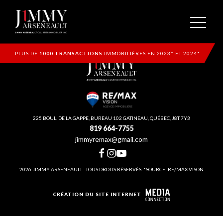
PLUS DE
1000 TRANSACTIONS
IMMOBILIÈRES EN 2023* ET 2024*
225 BOUL. DE LA GAPPE, BUREAU 102 GATINEAU, QUÉBEC, J8T 7Y3
819 664-7755
jimmyremax@gmail.com
2026 JIMMY ARSENEAULT - TOUS DROITS RÉSERVÉS. *SOURCE: RE/MAX VISON
CRÉATION DU SITE INTERNET