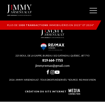
PLUS DE
1000 TRANSACTIONS
IMMOBILIÈRES EN 2023* ET 2024*
225 BOUL. DE LA GAPPE, BUREAU 102 GATINEAU, QUÉBEC, J8T 7Y3
819 664-7755
jimmyremax@gmail.com
2026 JIMMY ARSENEAULT - TOUS DROITS RÉSERVÉS. *SOURCE: RE/MAX VISON
CRÉATION DU SITE INTERNET