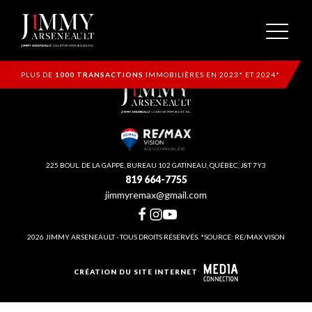
PLUS DE
1000 TRANSACTIONS
IMMOBILIÈRES EN 2023* ET 2024*
225 BOUL. DE LA GAPPE, BUREAU 102 GATINEAU, QUÉBEC, J8T 7Y3
819 664-7755
jimmyremax@gmail.com
2026 JIMMY ARSENEAULT - TOUS DROITS RÉSERVÉS. *SOURCE: RE/MAX VISON
CRÉATION DU SITE INTERNET