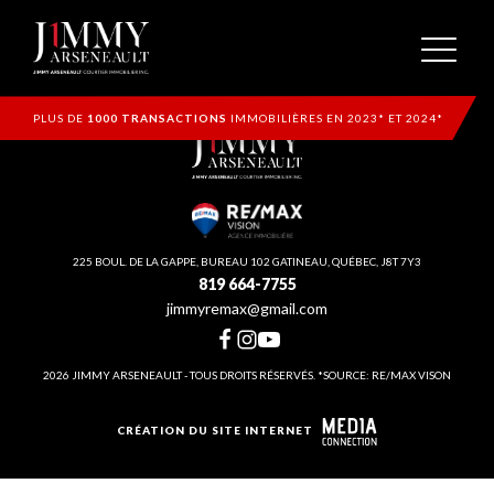
PLUS DE
1000 TRANSACTIONS
IMMOBILIÈRES EN 2023* ET 2024*
225 BOUL. DE LA GAPPE, BUREAU 102 GATINEAU, QUÉBEC, J8T 7Y3
819 664-7755
jimmyremax@gmail.com
2026 JIMMY ARSENEAULT - TOUS DROITS RÉSERVÉS. *SOURCE: RE/MAX VISON
CRÉATION DU SITE INTERNET