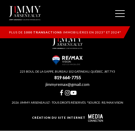
PLUS DE
1000 TRANSACTIONS
IMMOBILIÈRES EN 2023* ET 2024*
225 BOUL. DE LA GAPPE, BUREAU 102 GATINEAU, QUÉBEC, J8T 7Y3
819 664-7755
jimmyremax@gmail.com
2026 JIMMY ARSENEAULT - TOUS DROITS RÉSERVÉS. *SOURCE: RE/MAX VISON
CRÉATION DU SITE INTERNET