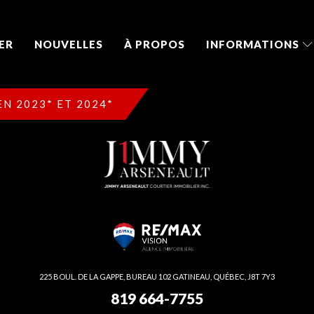
ER
NOUVELLES
À PROPOS
INFORMATIONS
N 2023* ET 2024*
225 BOUL. DE LA GAPPE, BUREAU 102 GATINEAU, QUÉBEC, J8T 7Y3
819 664-7755